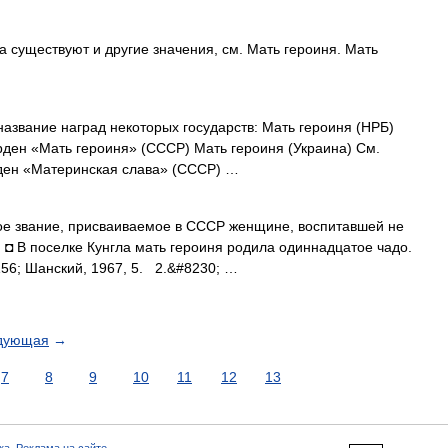
 существуют и другие значения, см. Мать героиня. Мать
азвание наград некоторых государств: Мать героиня (НРБ)
рден «Мать героиня» (СССР) Мать героиня (Украина) См.
ден «Материнская слава» (СССР) …
е звание, присваиваемое в СССР женщине, воспитавшей не
. ◘ В поселке Кунгла мать героиня родила одиннадцатое чадо.
, 156; Шанский, 1967, 5. 2.&#8230; …
дующая
→
7
8
9
10
11
12
13