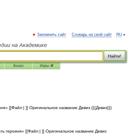
Запомнить сайт
Словарь на свой сайт
RU
едии на Академике
Найти!
Книги
Игры ⚽
» [[Файл:| ]] Оригинальное название Девиз {{{Девиз}}}
 героиня» [[Файл:| ]] Оригинальное название Девиз