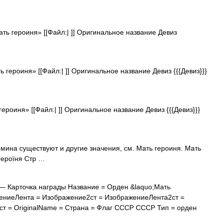
ь героиня» [[Файл:| ]] Оригинальное название Девиз
героиня» [[Файл:| ]] Оригинальное название Девиз {{{Девиз}}}
роиня» [[Файл:| ]] Оригинальное название Девиз {{{Девиз}}}
мина существуют и другие значения, см. Мать героиня. Мать
героїня Стр …
— Карточка награды Название = Орден &laquo;Мать
ениеЛента = Изображение2ст = ИзображениеЛента2ст =
т = OriginalName = Страна = Флаг СССР СССР Тип = орден