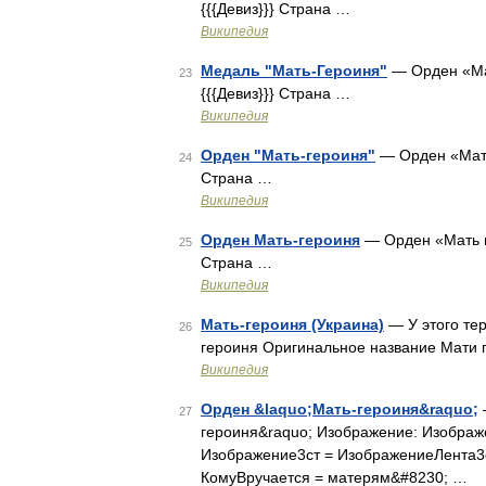
{{{Девиз}}} Страна …
Википедия
Медаль "Мать-Героиня"
— Орден «Мат
23
{{{Девиз}}} Страна …
Википедия
Орден "Мать-героиня"
— Орден «Мать 
24
Страна …
Википедия
Орден Мать-героиня
— Орден «Мать ге
25
Страна …
Википедия
Мать-героиня (Украина)
— У этого тер
26
героиня Оригинальное название Мати 
Википедия
Орден &laquo;Мать-героиня&raquo;
27
героиня&raquo; Изображение: Изображ
Изображение3ст = ИзображениеЛента3с
КомуВручается = матерям&#8230; …