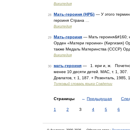
Википедия
Мать-героиня (НРБ)
— У этого термина
28
героиня Страна …
Википедия
Мать-героиня
— Мать героиня&#160; н
29
Орден «Матери героини» (Киргизия) О
также Медаль Материнства (СССР) Ор
Википедия
мать-героиня
— 1. ери и, ж. Почетно
30
менее 10 десяти детей. МАС, т. 1, 307
Довлатов, т. 1, 187. + Розенталь, 1985
Толковый словарь языка Совдепии
Страницы
←
Предыдущая
Сле
1
2
3
4
5
6