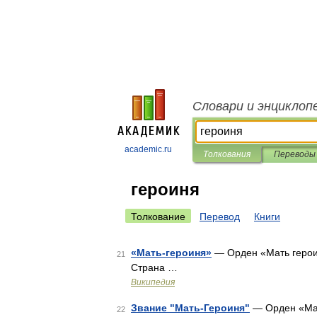
Словари и энциклоп
academic.ru
Толкования
Переводы
героиня
Толкование
Перевод
Книги
«Мать-героиня»
— Орден «Мать героиня
21
Страна …
Википедия
Звание "Мать-Героиня"
— Орден «Мать
22